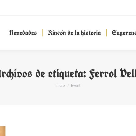
Novedades
Rincón de la historia
Sugeren
Novedades
Rincón de la historia
Sugerenc
rchivos de etiqueta:
Ferrol Vel
Estás aquí:
Inicio
Event