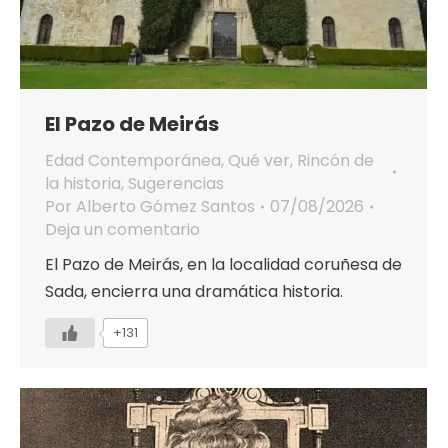
El Pazo de Meirás
Edad Contemporánea
,
Qué ver
,
Rincón de
la historia
,
Sugerencias
Por
Alberto Gómez Santos
07/08/2026
Deja un comentario
El Pazo de Meirás, en la localidad coruñesa de
Sada, encierra una dramática historia.
+131