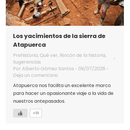
Los yacimientos de la sierra de
Atapuerca
Prehistoria
,
Qué ver
,
Rincón de la historia
,
Sugerencias
Por
Alberto Gómez Santos
09/07/2026
Deja un comentario
Atapuerca nos facilita un excelente marco
para hacer un apasionante viaje a la vida de
nuestros antepasados.
+111