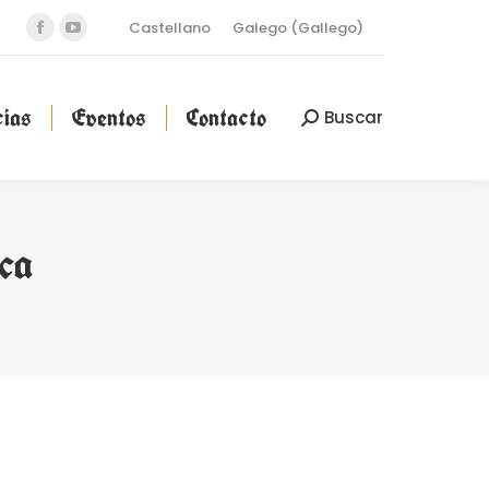
Castellano
Galego
(
Gallego
)
Facebook
YouTube
cias
Eventos
Contacto
Buscar
Buscar:
page
page
opens
opens
ias
Eventos
Contacto
Buscar
Buscar:
in
in
new
new
window
window
ca