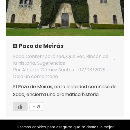
El Pazo de Meirás
Edad Contemporánea
,
Qué ver
,
Rincón de
la historia
,
Sugerencias
Por
Alberto Gómez Santos
07/08/2026
Deja un comentario
El Pazo de Meirás, en la localidad coruñesa de
Sada, encierra una dramática historia.
+131
Usamos cookies para asegurar que te damos la mejor