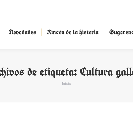
Novedades
Rincón de la historia
Sugeren
Novedades
Rincón de la historia
Sugerenc
hivos de etiqueta:
Cultura gal
Estás aquí:
Inicio