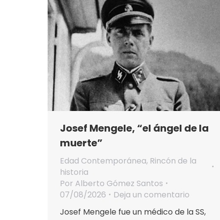
Josef Mengele, “el ángel de la
muerte”
Edad Contemporánea
,
Rincón de la
historia
Por
Alberto Gómez Santos
07/08/2026
Deja un comentario
Josef Mengele fue un médico de la SS,