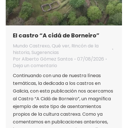
El castro “A cidá de Borneiro”
Mundo Castrexo
,
Qué ver
,
Rincón de la
historia
,
Sugerencias
Por
Alberto Gómez Santos
07/08/2026
Deja un comentario
Continuando con una de nuestra líneas
temáticas, la dedicada a los castros en
Galicia, con esta publicación nos acercamos
al Castro “A Cidá de Borneiro”, un magnífica
ejemplo de este tipo de asentamientos
propios de la cultura castrexa. Como ya
comentamos en publicaciones anteriores,