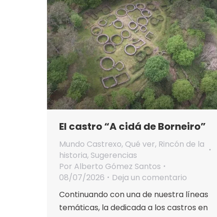
El castro “A cidá de Borneiro”
Mundo Castrexo
,
Qué ver
,
Rincón de la
historia
,
Sugerencias
Por
Alberto Gómez Santos
08/07/2026
Deja un comentario
Continuando con una de nuestra líneas
temáticas, la dedicada a los castros en