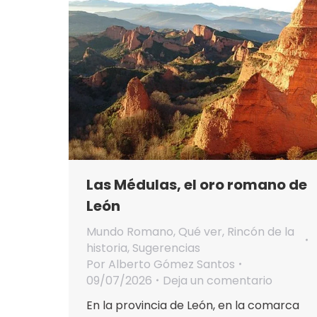
Las Médulas, el oro romano de
León
Mundo Romano
,
Qué ver
,
Rincón de la
historia
,
Sugerencias
Por
Alberto Gómez Santos
09/07/2026
Deja un comentario
En la provincia de León, en la comarca