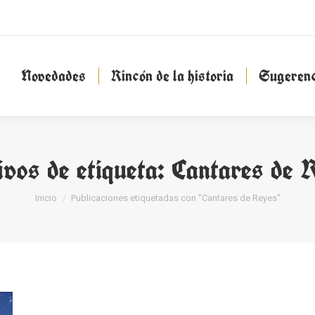
Novedades
Rincón de la historia
Sugeren
Novedades
Rincón de la historia
Sugerenc
ivos de etiqueta:
Cantares de 
Estás aquí:
Inicio
Publicaciones etiquetadas con "Cantares de Reyes"