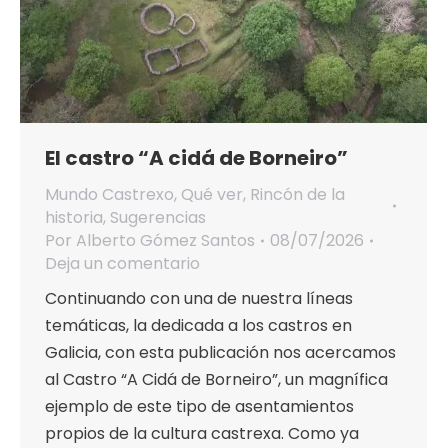
El castro “A cidá de Borneiro”
Mundo Castrexo
,
Qué ver
,
Rincón de la
historia
,
Sugerencias
Por
Alberto Gómez Santos
08/07/2026
Deja un comentario
Continuando con una de nuestra líneas
temáticas, la dedicada a los castros en
Galicia, con esta publicación nos acercamos
al Castro “A Cidá de Borneiro”, un magnífica
ejemplo de este tipo de asentamientos
propios de la cultura castrexa. Como ya