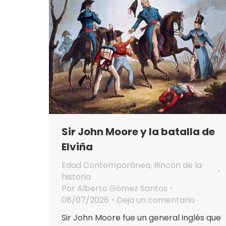
Sir John Moore y la batalla de
Elviña
Edad Contemporánea
,
Rincón de la
historia
Por
Alberto Gómez Santos
08/07/2026
Deja un comentario
Sir John Moore fue un general inglés que