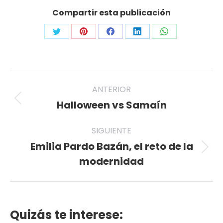
Compartir esta publicación
Share
Share
Share
Share
Share
on
on
on
on
on
Twitter
Pinterest
Facebook
LinkedIn
WhatsApp
Navegación
ANTERIOR
entre
Halloween vs Samaín
Publicación
anterior:
publicaciones
SIGUIENTE
Emilia Pardo Bazán, el reto de la
Publicación
modernidad
siguiente:
Quizás te interese: