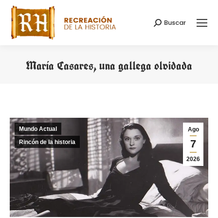
Buscar
Buscar:
María Casares, una gallega olvidada
Estás aquí:
Mundo Actual
Ago
7
Rincón de la historia
2026