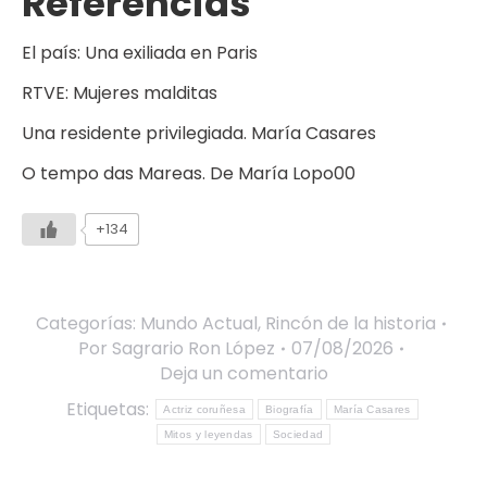
Referencias
El país: Una exiliada en Paris
RTVE: Mujeres malditas
Una residente privilegiada. María Casares
O tempo das Mareas. De María Lopo00
+134
Categorías:
Mundo Actual
,
Rincón de la historia
Por
Sagrario Ron López
07/08/2026
Deja un comentario
Etiquetas:
Actriz coruñesa
Biografía
María Casares
Mitos y leyendas
Sociedad