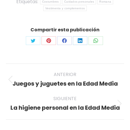
Etiquetas:
Costumbres
Cuidados personales
Romana
Vestimenta y complementos
Compartir esta publicación
Share
Share
Share
Share
Share
on
on
on
on
on
Twitter
Pinterest
Facebook
LinkedIn
WhatsApp
Navegación
ANTERIOR
entre
Juegos y juguetes en la Edad Media
Publicación
anterior:
publicaciones
SIGUIENTE
La higiene personal en la Edad Media
Publicación
siguiente: