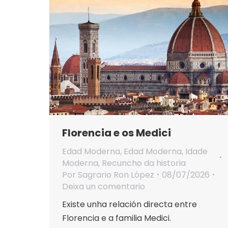
Florencia e os Medici
Edad Moderna
,
Edad Moderna
,
Idade
Moderna
,
Recuncho da historia
Por
Sagrario Ron López
08/07/2026
Deixa un comentario
Existe unha relación directa entre
Florencia e a familia Medici.