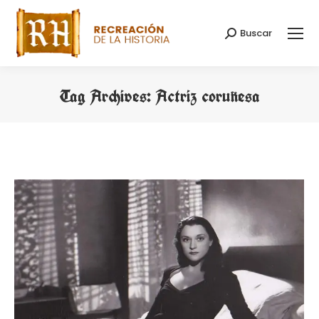
Buscar
Search:
Tag Archives:
Actriz coruñesa
You are here: