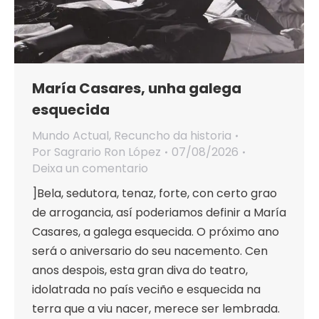
María Casares, unha galega
esquecida
Mundo Actual
,
Recuncho da historia
Por
Sagrario Ron López
07/08/2026
Deixa un comentario
]Bela, sedutora, tenaz, forte, con certo grao
de arrogancia, así poderiamos definir a María
Casares, a galega esquecida. O próximo ano
será o aniversario do seu nacemento. Cen
anos despois, esta gran diva do teatro,
idolatrada no país veciño e esquecida na
terra que a viu nacer, merece ser lembrada.