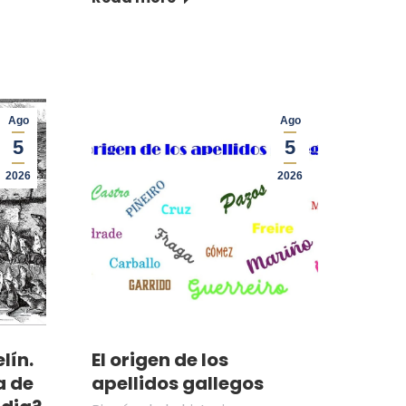
Ago
Ago
5
5
2026
2026
lín.
El origen de los
a de
apellidos gallegos