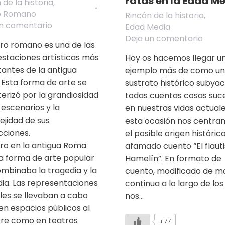
ratas en la Edad M
 de la historia
,
o Romano
Rincón de la historia
,
un comentario
Edad Media
Deja un comentario
tro romano es una de las
staciones artísticas más
Hoy os hacemos llegar u
antes de la antigua
ejemplo más de como un
Esta forma de arte se
sustrato histórico subya
erizó por la grandiosidad
todas cuentas cosas su
 escenarios y la
en nuestras vidas actuale
jidad de sus
esta ocasión nos centra
cciones.
el posible origen históric
tro en la antigua Roma
afamado cuento “El flaut
a forma de arte popular
Hamelín”. En formato de
mbinaba la tragedia y la
cuento, modificado de m
a. Las representaciones
continua a lo largo de los 
les se llevaban a cabo
nos…
en espacios públicos al
ibre como en teatros
+77