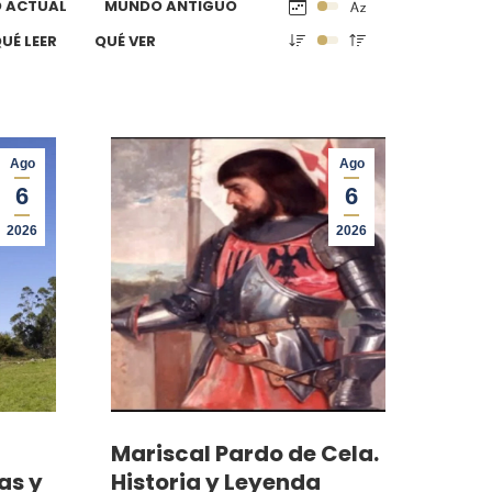
 ACTUAL
MUNDO ANTIGUO
UÉ LEER
QUÉ VER
Ago
Ago
6
6
2026
2026
Mariscal Pardo de Cela.
as y
Historia y Leyenda