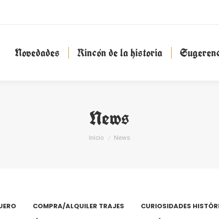
Novedades
Rincón de la historia
Sugeren
Novedades
Rincón de la historia
Sugerenc
News
Estás aquí:
Inicio
News
UERO
COMPRA/ALQUILER TRAJES
CURIOSIDADES HISTÓR