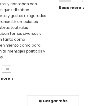
tos, y contaban con
Read more
s que utilizaban
ras y gestos exagerados
ransmitir emociones.
obras teatrales
aban temas diversos y
an tanto como
tenimiento como para
itir mensajes políticos y
es.
+31
 more
Cargar más