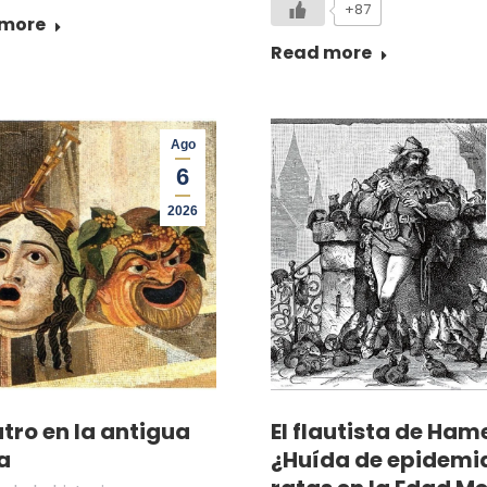
+87
 more
Read more
Ago
6
2026
atro en la antigua
El flautista de Hame
a
¿Huída de epidemi