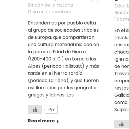
Rincón de la historia
Edad 
Deja un comentario
Rincón
1 come
Entendemos por pueblo celta
al grupo de sociedades tribales
En el s
de Europa, que compartieron
revolu
una cultura material iniciada en
cristi
la primera Edad de Hierro
choca
(1200-400 a. C.) en torno a los
Iglesi
Alpes (periodo Hallstatt) y más
de her
tarde en el hierro tardío
Tréver
(periodo La Tène), y que fueron
emper
así llamados por los geógrafos
restos
griegos y latinos. Los…
Galici
como s
Sulpic
+89
Read more