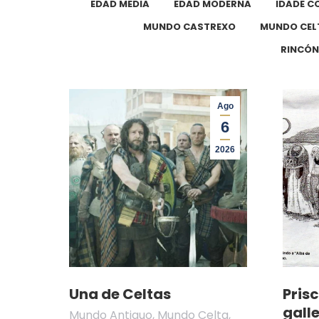
EDAD MEDIA
EDAD MODERNA
IDADE 
MUNDO CASTREXO
MUNDO CEL
RINCÓN
Ago
6
2026
Una de Celtas
Prisc
gall
Mundo Antiguo
,
Mundo Celta
,