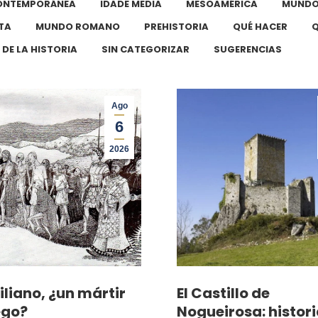
CONTEMPORÁNEA
IDADE MEDIA
MESOAMÉRICA
MUNDO
TA
MUNDO ROMANO
PREHISTORIA
QUÉ HACER
Q
 DE LA HISTORIA
SIN CATEGORIZAR
SUGERENCIAS
Ago
6
2026
iliano, ¿un mártir
El Castillo de
ego?
Nogueirosa: histori