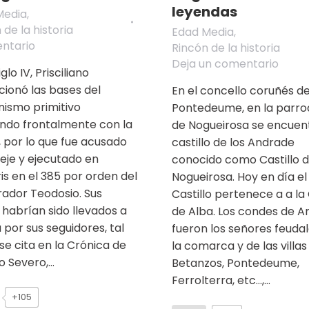
leyendas
Media
,
 de la historia
Edad Media
,
ntario
Rincón de la historia
Deja un comentario
iglo IV, Prisciliano
cionó las bases del
En el concello coruñés d
anismo primitivo
Pontedeume, en la parro
ndo frontalmente con la
de Nogueirosa se encuent
a, por lo que fue acusado
castillo de los Andrade
eje y ejecutado en
conocido como Castillo 
is en el 385 por orden del
Nogueirosa. Hoy en día el
ador Teodosio. Sus
Castillo pertenece a a la
 habrían sido llevados a
de Alba. Los condes de 
a por sus seguidores, tal
fueron los señores feuda
e cita en la Crónica de
la comarca y de las villas
io Severo,…
Betanzos, Pontedeume,
Ferrolterra, etc…,…
+105