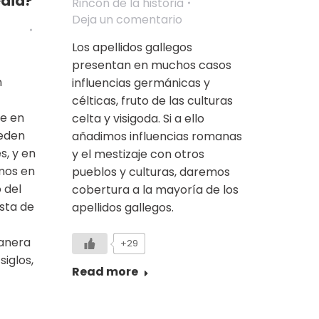
edia?
Rincón de la historia
Deja un comentario
Los apellidos gallegos
presentan en muchos casos
n
influencias germánicas y
célticas, fruto de las culturas
ce en
celta y visigoda. Si a ello
ceden
añadimos influencias romanas
s, y en
y el mestizaje con otros
mos en
pueblos y culturas, daremos
o del
cobertura a la mayoría de los
ista de
apellidos gallegos.
anera
+29
siglos,
Read more