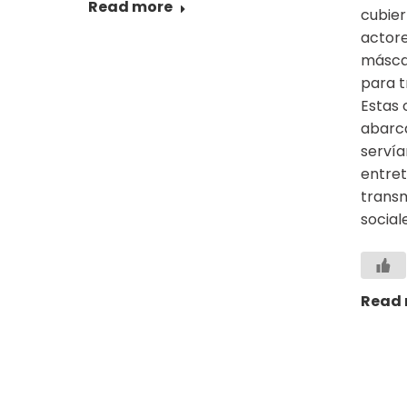
Read more
cubier
actore
másca
para t
Estas 
abarc
serví
entre
transm
social
Read