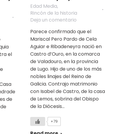
Edad Media
,
Rincón de la historia
Deja un comentario
Parece confirmado que el
Mariscal Pero Pardo de Cela
e
Aguiar e Ribadeneyra nació en
quia
Castro d’Ouro, en la comarca
ra el
de Valadouro, en la provincia
de Lugo. Hijo de uno de los más
de
nobles linajes del Reino de
Galicia. Contrajo matrimonio
 Casa
con Isabel de Castro, de la casa
Andrade
de Lemos, sobrina del Obispo
les de
de la Diócesis…
 de
+79
Read more