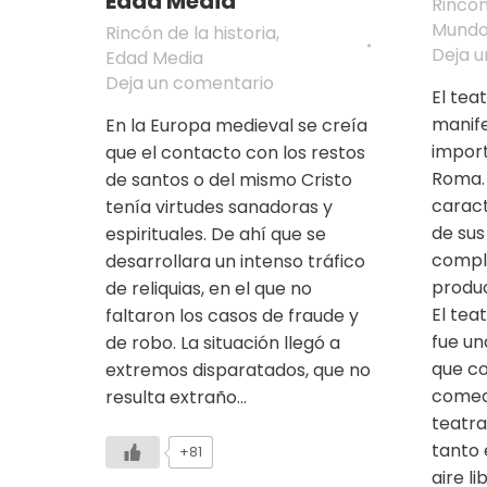
Edad Media
Rincón
Mund
Rincón de la historia
,
Deja 
Edad Media
Deja un comentario
El tea
manife
En la Europa medieval se creía
import
que el contacto con los restos
Roma. 
de santos o del mismo Cristo
caract
tenía virtudes sanadoras y
de sus
espirituales. De ahí que se
comple
desarrollara un intenso tráfico
produ
de reliquias, en el que no
El tea
faltaron los casos de fraude y
fue un
de robo. La situación llegó a
que co
extremos disparatados, que no
comedi
resulta extraño…
teatra
tanto 
+81
aire l