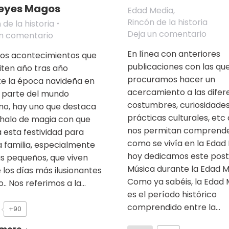
Reyes Magos
Edad Media
,
Rincón de la historia
 de la historia
Deja un comentario
un comentario
En línea con anteriores
los acontecimientos que
publicaciones con las qu
iten año tras año
procuramos hacer un
e la época navideña en
acercamiento a las difer
 parte del mundo
costumbres, curiosidades
ano, hay uno que destaca
prácticas culturales, etc
 halo de magia con que
nos permitan comprend
za esta festividad para
como se vivía en la Edad
a familia, especialmente
hoy dedicamos este post 
s pequeños, que viven
Música durante la Edad M
 los días más ilusionantes
Como ya sabéis, la Edad 
o.. Nos referimos a la…
es el período histórico
comprendido entre la…
+90