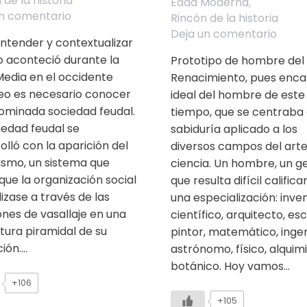
 de la historia
Edad Moderna
,
un comentario
Rincón de la historia
Deja un comentario
ntender y contextualizar
 aconteció durante la
Prototipo de hombre del
edia en el occidente
Renacimiento, pues enca
eo es necesario conocer
ideal del hombre de este
ominada sociedad feudal.
tiempo, que se centraba 
iedad feudal se
sabiduría aplicado a los
olló con la aparición del
diversos campos del arte
ismo, un sistema que
ciencia. Un hombre, un ge
que la organización social
que resulta difícil califica
lizase a través de las
una especialización: inven
ones de vasallaje en una
científico, arquitecto, esc
tura piramidal de su
pintor, matemático, ingen
ión.…
astrónomo, físico, alquimi
botánico. Hoy vamos…
+106
+105