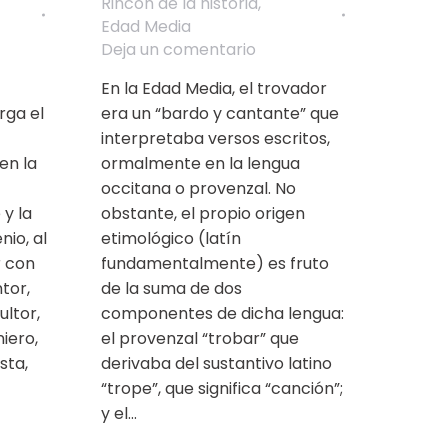
Rincón de la historia
,
Edad Media
Deja un comentario
En la Edad Media, el trovador
rga el
era un “bardo y cantante” que
interpretaba versos escritos,
en la
ormalmente en la lengua
occitana o provenzal. No
 y la
obstante, el propio origen
nio, al
etimológico (latín
r con
fundamentalmente) es fruto
tor,
de la suma de dos
ultor,
componentes de dicha lengua:
iero,
el provenzal “trobar” que
sta,
derivaba del sustantivo latino
“trope”, que significa “canción”;
y el…