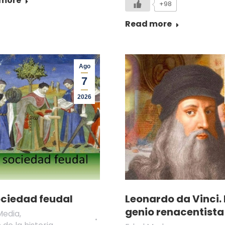
 more
+98
Read more
Ago
7
2026
ociedad feudal
Leonardo da Vinci. 
genio renacentista
Media
,