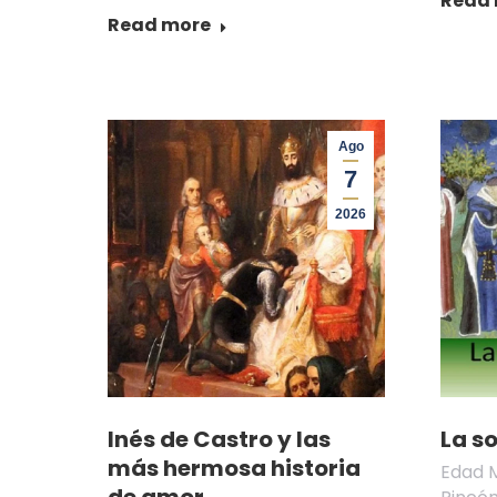
Read
Read more
Ago
7
2026
Inés de Castro y las
La s
más hermosa historia
Edad 
de amor