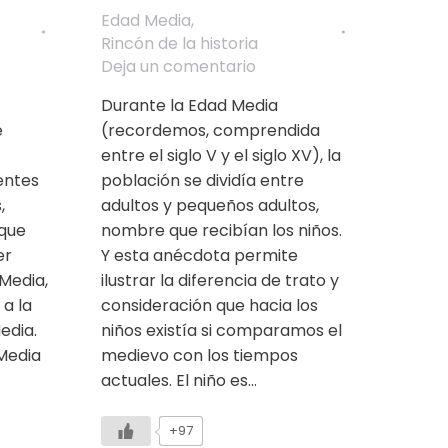
Edad Media
,
Rincón de la historia
Deja un comentario
Durante la Edad Media
e
(recordemos, comprendida
entre el siglo V y el siglo XV), la
entes
población se dividía entre
,
adultos y pequeños adultos,
 que
nombre que recibían los niños.
er
Y esta anécdota permite
 Media,
ilustrar la diferencia de trato y
a la
consideración que hacia los
edia.
niños existía si comparamos el
Media
medievo con los tiempos
actuales. El niño es…
+97