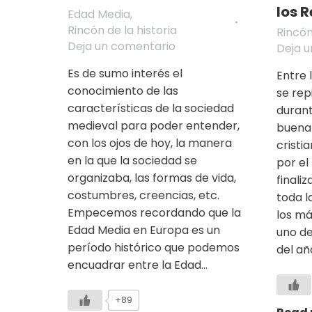
los 
Edad Media
,
Rincón de la historia
Rincón
Deja un comentario
Deja 
Es de sumo interés el
Entre 
conocimiento de las
se rep
características de la sociedad
durant
medieval para poder entender,
buena
con los ojos de hoy, la manera
cristi
en la que la sociedad se
por el
organizaba, las formas de vida,
finali
costumbres, creencias, etc.
toda l
Empecemos recordando que la
los má
Edad Media en Europa es un
uno de
período histórico que podemos
del añ
encuadrar entre la Edad…
+89