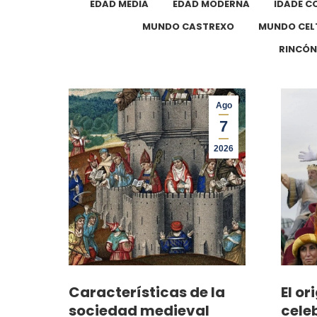
EDAD MEDIA
EDAD MODERNA
IDADE 
MUNDO CASTREXO
MUNDO CEL
RINCÓN
Ago
7
2026
Características de la
El or
sociedad medieval
cele