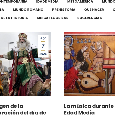
CONTEMPORÁNEA
IDADE MEDIA
MESOAMÉRICA
MUNDO
TA
MUNDO ROMANO
PREHISTORIA
QUÉ HACER
Q
 DE LA HISTORIA
SIN CATEGORIZAR
SUGERENCIAS
Ago
7
2026
igen de la
La música durante 
bración del día de
Edad Media