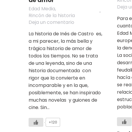
Rincón
Deja 
Edad Media
,
Rincón de la historia
Para e
Deja un comentario
cuanto
Edad M
La historia de Inés de Castro es,
europ
a mi parecer, la más bella y
la den
trágica historia de amor de
La soc
todos los tiempos. No se trata
desarr
de una leyenda, sino de una
feudal
historia documentada con
hacía 
rigor que la convierte en
se rea
incomparable y en la que,
relaci
posiblemente, se han inspirado
estruc
muchas novelas y guiones de
poblac
cine. Sin…
+120