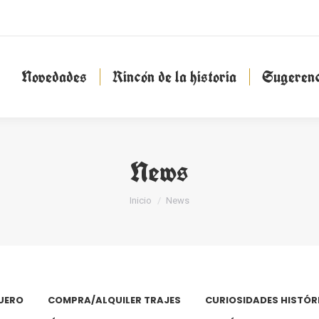
Novedades
Rincón de la historia
Sugeren
Novedades
Rincón de la historia
Sugerenc
News
Estás aquí:
Inicio
News
UERO
COMPRA/ALQUILER TRAJES
CURIOSIDADES HISTÓR